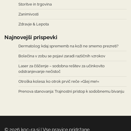
Storitve in trgovina
Zanimivosti
Zdravje & Lepota
Najnovejši prispevki
Dermatolog: kdaj sprememb na koži ne smemo prezreti?
Bolečina v zobu se pojavi zaradi različnih vzrokov
Laser za čiščenje – sodobna rešitev za učinkovito
odstranjevanje nečistoč
Otroška kolesa: ko otrok prvič reče »Glej me!«
Prenova stanovanja: Trajnostni pristop k sodobnemu bivanju
© 2026 koc-ra.si | Vse pravice pridržane