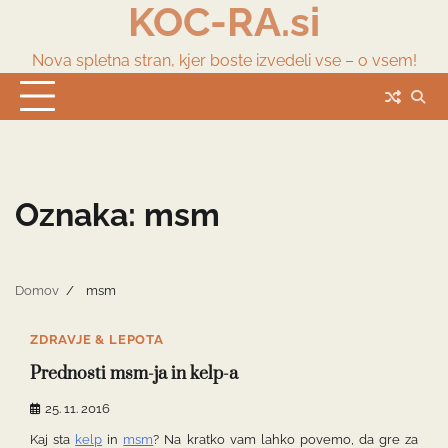
KOC-RA.si
Skip
to
content
Nova spletna stran, kjer boste izvedeli vse – o vsem!
Oznaka:
msm
Domov
msm
ZDRAVJE & LEPOTA
Prednosti msm-ja in kelp-a
25. 11. 2016
Kaj sta
kelp
in
msm
? Na kratko vam lahko povemo, da gre za