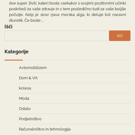
dve super živili, kateri bosta vsekakor s svojimi pozitivnimi učinki
poskrbeli za vaše zdravje in s tem posledično tudi za vaše boljše
počutje. Kelp je sicer rjava morska alga, ki deluje kot naravni
diuretik. Če boste …
Išči
Išči
Kategorije
Avtomobilizem
Dom & Vrt
kolesa
Moda
Ostalo
Podjetništvo
Računalništvo in tehnologija