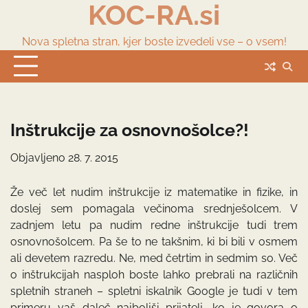
KOC-RA.si
Skip
to
content
Nova spletna stran, kjer boste izvedeli vse – o vsem!
Inštrukcije za osnovnošolce?!
Objavljeno
28. 7. 2015
Že več let nudim inštrukcije iz matematike in fizike, in
doslej sem pomagala večinoma srednješolcem. V
zadnjem letu pa nudim redne inštrukcije tudi trem
osnovnošolcem. Pa še to ne takšnim, ki bi bili v osmem
ali devetem razredu. Ne, med četrtim in sedmim so. Več
o inštrukcijah nasploh boste lahko prebrali na različnih
spletnih straneh – spletni iskalnik Google je tudi v tem
primeru vaš daleč najboljši prijatelj, ko je govora o