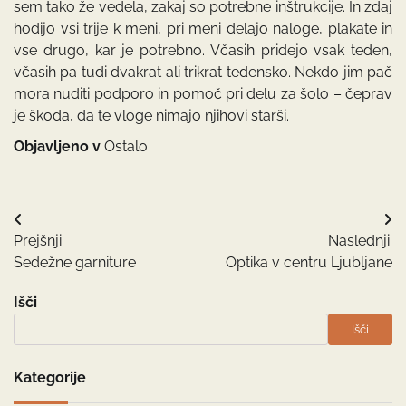
sem tako že vedela, zakaj so potrebne inštrukcije. In zdaj
hodijo vsi trije k meni, pri meni delajo naloge, plakate in
vse drugo, kar je potrebno. Včasih pridejo vsak teden,
včasih pa tudi dvakrat ali trikrat tedensko. Nekdo jim pač
mora nuditi podporo in pomoč pri delu za šolo – čeprav
je škoda, da te vloge nimajo njihovi starši.
Objavljeno v
Ostalo
Navigacija
Prejšnji:
Naslednji:
prispevka
Sedežne garniture
Optika v centru Ljubljane
Išči
Išči
Kategorije