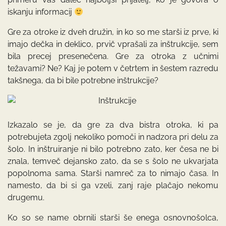
iskanju informacij
Gre za otroke iz dveh družin, in ko so me starši iz prve, ki
imajo dečka in deklico, prvič vprašali za inštrukcije, sem
bila precej presenečena. Gre za otroka z učnimi
težavami? Ne? Kaj je potem v četrtem in šestem razredu
takšnega, da bi bile potrebne inštrukcije?
Izkazalo se je, da gre za dva bistra otroka, ki pa
potrebujeta zgolj nekoliko pomoči in nadzora pri delu za
šolo. In inštruiranje ni bilo potrebno zato, ker česa ne bi
znala, temveč dejansko zato, da se s šolo ne ukvarjata
popolnoma sama. Starši namreč za to nimajo časa. In
namesto, da bi si ga vzeli, zanj raje plačajo nekomu
drugemu.
Ko so se name obrnili starši še enega osnovnošolca,