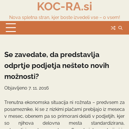
KOC-RA.si
Skip
to
content
Nova spletna stran, kjer boste izvedeli vse – o vsem!
Se zavedate, da predstavlja
odprtje podjetja nešteto novih
možnosti?
Objavljeno
7. 11. 2016
Trenutna ekonomska situacija ni rožnata – predvsem za
posameznike, ki se z nizkimi plačami prebijajo iz meseca
v mesec, obenem pa so primorani delati v podjetjih, kjer
so njihova delovna mesta standardizirana,