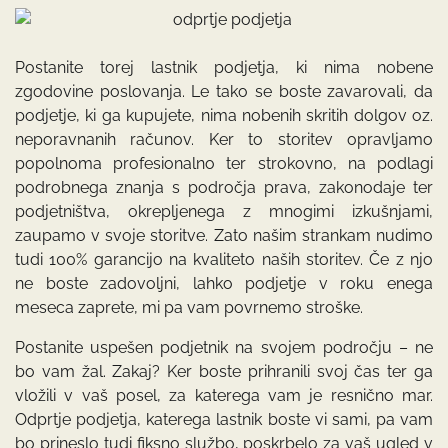
Postanite torej lastnik podjetja, ki nima nobene
zgodovine poslovanja. Le tako se boste zavarovali, da
podjetje, ki ga kupujete, nima nobenih skritih dolgov oz.
neporavnanih računov. Ker to storitev opravljamo
popolnoma profesionalno ter strokovno, na podlagi
podrobnega znanja s področja prava, zakonodaje ter
podjetništva, okrepljenega z mnogimi izkušnjami,
zaupamo v svoje storitve. Zato našim strankam nudimo
tudi 100% garancijo na kvaliteto naših storitev. Če z njo
ne boste zadovoljni, lahko podjetje v roku enega
meseca zaprete, mi pa vam povrnemo stroške.
Postanite uspešen podjetnik na svojem področju – ne
bo vam žal. Zakaj? Ker boste prihranili svoj čas ter ga
vložili v vaš posel, za katerega vam je resnično mar.
Odprtje podjetja, katerega lastnik boste vi sami, pa vam
bo prineslo tudi fiksno službo, poskrbelo za vaš ugled v