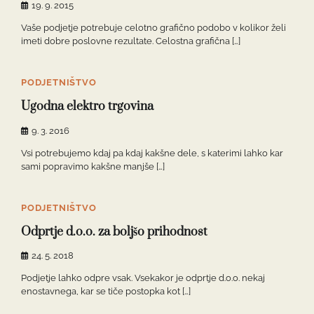
19. 9. 2015
Vaše podjetje potrebuje celotno grafično podobo v kolikor želi
imeti dobre poslovne rezultate. Celostna grafična […]
PODJETNIŠTVO
Ugodna elektro trgovina
9. 3. 2016
Vsi potrebujemo kdaj pa kdaj kakšne dele, s katerimi lahko kar
sami popravimo kakšne manjše […]
PODJETNIŠTVO
Odprtje d.o.o. za boljšo prihodnost
24. 5. 2018
Podjetje lahko odpre vsak. Vsekakor je odprtje d.o.o. nekaj
enostavnega, kar se tiče postopka kot […]