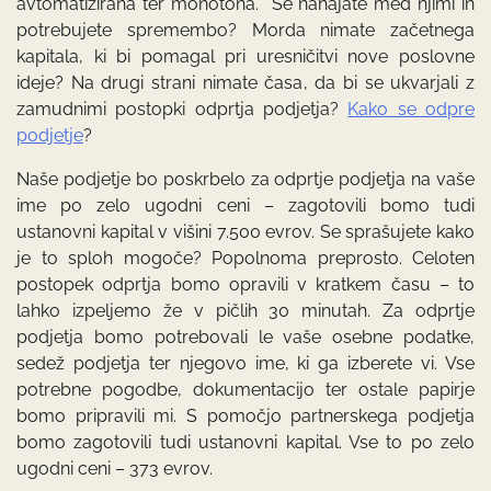
avtomatizirana ter monotona. Se nahajate med njimi in
potrebujete spremembo? Morda nimate začetnega
kapitala, ki bi pomagal pri uresničitvi nove poslovne
ideje? Na drugi strani nimate časa, da bi se ukvarjali z
zamudnimi postopki odprtja podjetja?
Kako se odpre
podjetje
?
Naše podjetje bo poskrbelo za odprtje podjetja na vaše
ime po zelo ugodni ceni – zagotovili bomo tudi
ustanovni kapital v višini 7.500 evrov. Se sprašujete kako
je to sploh mogoče? Popolnoma preprosto. Celoten
postopek odprtja bomo opravili v kratkem času – to
lahko izpeljemo že v pičlih 30 minutah. Za odprtje
podjetja bomo potrebovali le vaše osebne podatke,
sedež podjetja ter njegovo ime, ki ga izberete vi. Vse
potrebne pogodbe, dokumentacijo ter ostale papirje
bomo pripravili mi. S pomočjo partnerskega podjetja
bomo zagotovili tudi ustanovni kapital. Vse to po zelo
ugodni ceni – 373 evrov.