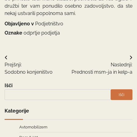
družbi ter vam ponudilo osebno zadovoljstvo, da ste
nekaj ustvarili popolnoma sami.
Objavljeno v
Podjetništvo
Oznake
odprtje podjetja
Navigacija
Prejšnji:
Naslednji:
prispevka
Sodobno konjeništvo
Prednosti msm-ja in kelp-a
Išči
Išči
Kategorije
Avtomobilizem