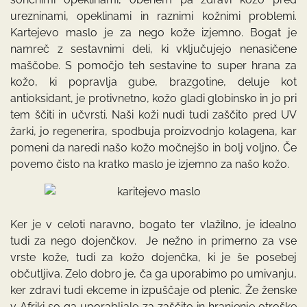
urezninami, opeklinami in raznimi kožnimi problemi.
Kartejevo maslo je za nego kože izjemno. Bogat je
namreč z sestavnimi deli, ki vključujejo nenasičene
maščobe. S pomočjo teh sestavine to super hrana za
kožo, ki popravlja gube, brazgotine, deluje kot
antioksidant, je protivnetno, kožo gladi globinsko in jo pri
tem ščiti in učvrsti. Naši koži nudi tudi zaščito pred UV
žarki, jo regenerira, spodbuja proizvodnjo kolagena, kar
pomeni da naredi našo kožo močnejšo in bolj voljno. Če
povemo čisto na kratko maslo je izjemno za našo kožo.
Ker je v celoti naravno, bogato ter vlažilno, je idealno
tudi za nego dojenčkov. Je nežno in primerno za vse
vrste kože, tudi za kožo dojenčka, ki je še posebej
občutljiva. Zelo dobro je, ča ga uporabimo po umivanju,
ker zdravi tudi ekceme in izpuščaje od plenic. Že ženske
v Afriki so ga uporabljale za zaščito in hranjenje otroške