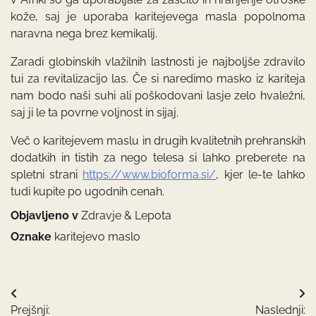
kože, saj je uporaba karitejevega masla popolnoma
naravna nega brez kemikalij.
Zaradi globinskih vlažilnih lastnosti je najboljše zdravilo
tui za revitalizacijo las. Če si naredimo masko iz kariteja
nam bodo naši suhi ali poškodovani lasje zelo hvaležni,
saj ji le ta povrne voljnost in sijaj.
Več o karitejevem maslu in drugih kvalitetnih prehranskih
dodatkih in tistih za nego telesa si lahko preberete na
spletni strani
https://www.bioforma.si/
, kjer le-te lahko
tudi kupite po ugodnih cenah.
Objavljeno v
Zdravje & Lepota
Oznake
karitejevo maslo
Navigacija
Prejšnji:
Naslednji: