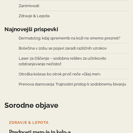
Zanimivosti
Zdravje & Lepota
Najnovejši prispevki
Dermatolog: kdaj sprememb na koži ne smemo prezreti?
Bolečina v zobu se pojavi zaradi različnih vzrokov
Laser za čiščenje – sodobna rešitev za učinkovito
odstranjevanje nečistoč
Otroška kolesa: ko otrok prvič reče »Glej me!«
Prenova stanovanja: Trajnostni pristop k sodobnemu bivanju
Sorodne objave
ZDRAVJE & LEPOTA
Prednosti msm-ja in kelp-a