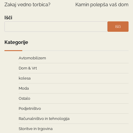
prispevka
Zakaj vedno torbica?
Kamin polepša vaš dom
Išči
Išči
Kategorije
Avtomobilizem
Dom & Vrt
kolesa
Moda
Ostalo
Podjetništvo
Računalništvo in tehnologija
Storitve in trgovina