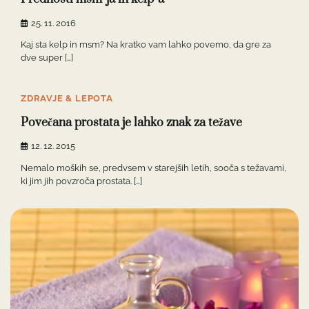
25. 11. 2016
Kaj sta kelp in msm? Na kratko vam lahko povemo, da gre za
dve super […]
ZDRAVJE & LEPOTA
Povečana prostata je lahko znak za težave
12. 12. 2015
Nemalo moških se, predvsem v starejših letih, sooča s težavami,
ki jim jih povzroča prostata. […]