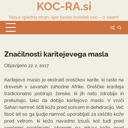
KOC-RA.si
Skip
to
content
Nova spletna stran, kjer boste izvedeli vse – o vsem!
Značilnosti karitejevega masla
Objavljeno
22. 2. 2017
Karitejevo maslo je ekstrakt oreščkov karite, ki raste na
drevesih v savanah zahodne Afrike. Oreščke krariteja
tradicionalno pobirajo ženske, ki jih nato zdrobijo in
prekuhajo, tako da dobijo karitejovo maslo. V vroči
Sahari namreč ščiti kožo pred soncem in dehidracijo. Več
tisoč let so ga ljudje namreč uporabljali za zaščito kože
pred vetrom, ki kožo navadno izsuši, kot tudi pred
sončnimi opeklinami, obenem pa zdravi kožo pred