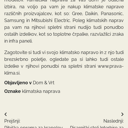
izbira, na voljo pa vam je nakup klimatske naprave
različnih proizvajalcev, kot so: Gree, Daikin, Panasonic,
Samsung in Mitsubishi Electric. Poleg klimatskih naprav
pa vam na njihovi spletni strani nudijo tudi ponudbo
ostalih izdelkov, kot so toplotne črpalke, razvlažilci zraka
in infra paneli.
Zagotovite si tudi vi svojo klimatsko napravo in z njo tudi
brezskrbno poletje, ogledate pa si lahko tudi ostale
izdelke v njihovi ponudbi na spletni strani www.prava-
klima.si.
Objavljeno v
Dom & Vrt
Oznake
klimatska naprava
Navigacija
Prejšnji:
Naslednji:
prispevka
Ribiška oprema za krapolov
Pisarniški stoli Interbiro za