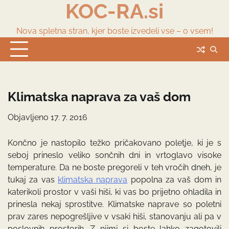
KOC-RA.si
Skip
to
content
Nova spletna stran, kjer boste izvedeli vse – o vsem!
Klimatska naprava za vaš dom
Objavljeno
17. 7. 2016
Končno je nastopilo težko pričakovano poletje, ki je s
seboj prineslo veliko sončnih dni in vrtoglavo visoke
temperature. Da ne boste pregoreli v teh vročih dneh, je
tukaj za vas
klimatska naprava
popolna za vaš dom in
katerikoli prostor v vaši hiši, ki vas bo prijetno ohladila in
prinesla nekaj sprostitve. Klimatske naprave so poletni
prav zares nepogrešljive v vsaki hiši, stanovanju ali pa v
poslovnih prostorih. Z njimi si boste lahko zagotovili