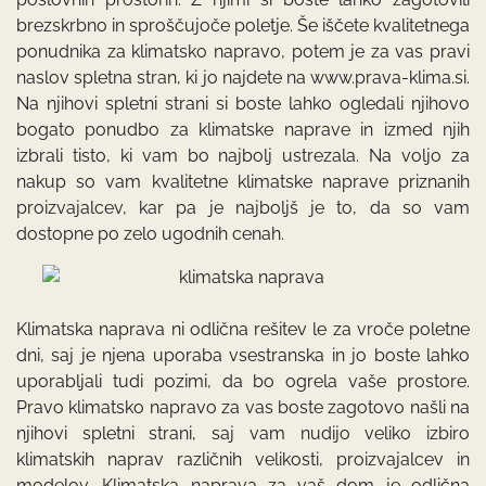
brezskrbno in sproščujoče poletje. Še iščete kvalitetnega
ponudnika za klimatsko napravo, potem je za vas pravi
naslov spletna stran, ki jo najdete na www.prava-klima.si.
Na njihovi spletni strani si boste lahko ogledali njihovo
bogato ponudbo za klimatske naprave in izmed njih
izbrali tisto, ki vam bo najbolj ustrezala. Na voljo za
nakup so vam kvalitetne klimatske naprave priznanih
proizvajalcev, kar pa je najboljš je to, da so vam
dostopne po zelo ugodnih cenah.
Klimatska naprava ni odlična rešitev le za vroče poletne
dni, saj je njena uporaba vsestranska in jo boste lahko
uporabljali tudi pozimi, da bo ogrela vaše prostore.
Pravo klimatsko napravo za vas boste zagotovo našli na
njihovi spletni strani, saj vam nudijo veliko izbiro
klimatskih naprav različnih velikosti, proizvajalcev in
modelov. Klimatska naprava za vaš dom je odlična