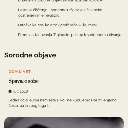
Bolečina v zobu se pojavi zaradi različnih vzrokov
Laser za čiščenje – sodobna rešitev za učinkovito
odstranjevanje nečistoč
Otroška kolesa: ko otrok prvič reče »Glej me!«
Prenova stanovanja: Trajnostni pristop k sodobnemu bivanju
Sorodne objave
DOM & VRT
Spavače sobe
9. 7. 2018
Jedan od dijelova namještaja, koji ne kupujemo i ne mijenjamo
često, pa je zbog toga […]