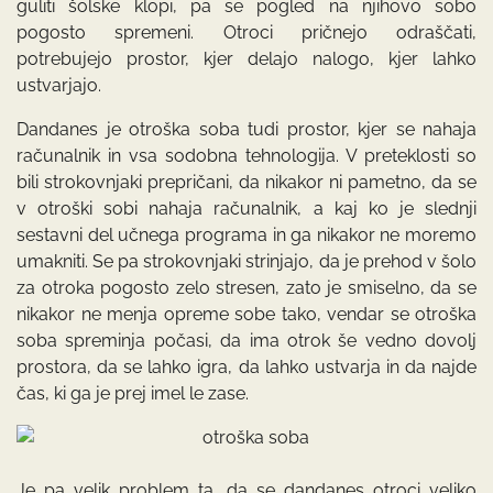
guliti šolske klopi, pa se pogled na njihovo sobo
pogosto spremeni. Otroci pričnejo odraščati,
potrebujejo prostor, kjer delajo nalogo, kjer lahko
ustvarjajo.
Dandanes je otroška soba tudi prostor, kjer se nahaja
računalnik in vsa sodobna tehnologija. V preteklosti so
bili strokovnjaki prepričani, da nikakor ni pametno, da se
v otroški sobi nahaja računalnik, a kaj ko je slednji
sestavni del učnega programa in ga nikakor ne moremo
umakniti. Se pa strokovnjaki strinjajo, da je prehod v šolo
za otroka pogosto zelo stresen, zato je smiselno, da se
nikakor ne menja opreme sobe tako, vendar se otroška
soba spreminja počasi, da ima otrok še vedno dovolj
prostora, da se lahko igra, da lahko ustvarja in da najde
čas, ki ga je prej imel le zase.
Je pa velik problem ta, da se dandanes otroci veliko