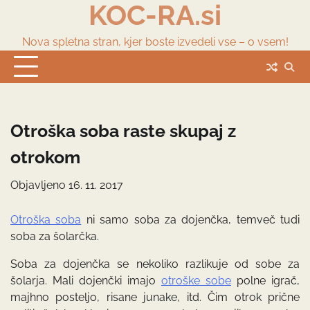
KOC-RA.si
Skip
to
content
Nova spletna stran, kjer boste izvedeli vse – o vsem!
Otroška soba raste skupaj z
otrokom
Objavljeno
16. 11. 2017
Otroška soba
ni samo soba za dojenčka, temveč tudi
soba za šolarčka.
Soba za dojenčka se nekoliko razlikuje od sobe za
šolarja. Mali dojenčki imajo
otroške sobe
polne igrač,
majhno posteljo, risane junake, itd. Čim otrok prične