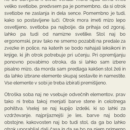
veliko svetlobe, predvsem pa je pomembno, da si otrok
svetlobe ne zaslanja in dela sence. Pomembno je tudi,
kako so postavljene luči. Otrok mora imeti mizo lepo
osvetljeno, svetloba pa najbolje, da prihaja od zgoraj,
lahko pa tudi od namizne svetilke. Stol naj bo
ergonomski, prav tako ne smemo pozabiti na predale za
zvezke in police, na katerih se bodo nahajali leksikoni in
knjige, ki jih otrok potrebuje pri učenju. Pri opremljanju
ponovno povabimo otroka, da si lahko sam izbere
pisalno mizo, da morda sam predlaga kakšen stol želi in
da lahko izbrane elemente skupaj sestavite in namestite.
Vse elemente v sobi je treba izbirati premišljeno.
Otroška soba naj ne vsebuje odvečnih elementov, prav
tako ni treba takoj menjati barve stene in celotnega
pohištva. Vselej se naj kupijo izdelki, ki so lahki za
vzdrževanje, najprijaznejši je les, barve naj bodo
obstojne, kakovosten naj bo tudi stol, da ga bo lahko
otrok uporabljal dalj časa in da se bo na njem primerno