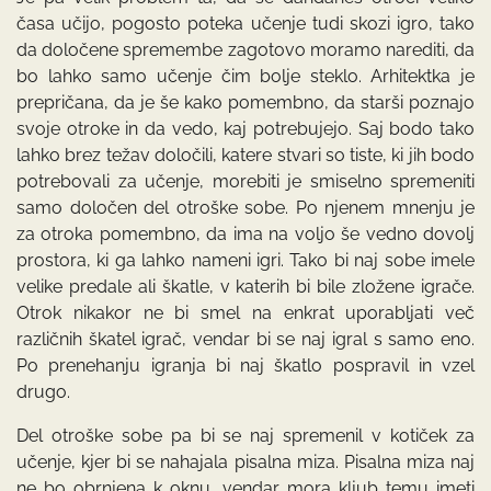
časa učijo, pogosto poteka učenje tudi skozi igro, tako
da določene spremembe zagotovo moramo narediti, da
bo lahko samo učenje čim bolje steklo. Arhitektka je
prepričana, da je še kako pomembno, da starši poznajo
svoje otroke in da vedo, kaj potrebujejo. Saj bodo tako
lahko brez težav določili, katere stvari so tiste, ki jih bodo
potrebovali za učenje, morebiti je smiselno spremeniti
samo določen del otroške sobe. Po njenem mnenju je
za otroka pomembno, da ima na voljo še vedno dovolj
prostora, ki ga lahko nameni igri. Tako bi naj sobe imele
velike predale ali škatle, v katerih bi bile zložene igrače.
Otrok nikakor ne bi smel na enkrat uporabljati več
različnih škatel igrač, vendar bi se naj igral s samo eno.
Po prenehanju igranja bi naj škatlo pospravil in vzel
drugo.
Del otroške sobe pa bi se naj spremenil v kotiček za
učenje, kjer bi se nahajala pisalna miza. Pisalna miza naj
ne bo obrnjena k oknu, vendar mora kljub temu imeti